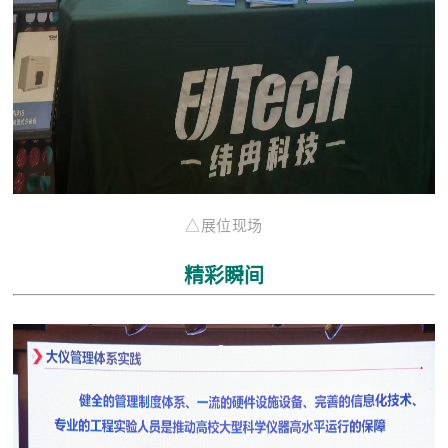
△展位现场
精彩瞬间